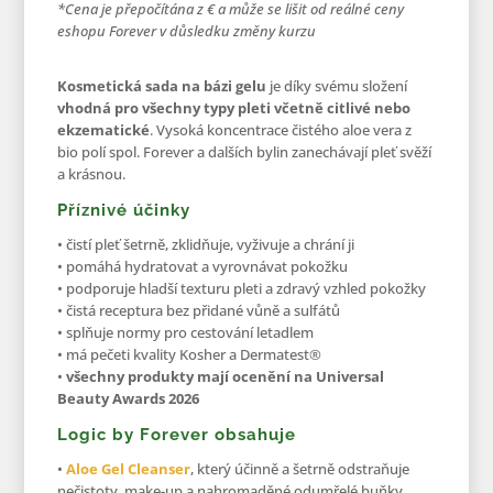
*Cena je přepočítána z € a může se lišit od reálné ceny
eshopu Forever v důsledku změny kurzu
Kosmetická sada na bázi gelu
je díky svému složení
vhodná pro všechny typy pleti včetně citlivé nebo
ekzematické
. Vysoká koncentrace čistého aloe vera z
bio polí spol. Forever a dalších bylin zanechávají pleť svěží
a krásnou.
Příznivé účinky
• čistí pleť šetrně, zklidňuje, vyživuje a chrání ji
• pomáhá hydratovat a vyrovnávat pokožku
• podporuje hladší texturu pleti a zdravý vzhled pokožky
• čistá receptura bez přidané vůně a sulfátů
• splňuje normy pro cestování letadlem
• má pečeti kvality Kosher a Dermatest®
•
všechny produkty mají ocenění na Universal
Beauty Awards 2026
Logic by Forever obsahuje
•
Aloe Gel Cleanser
, který účinně a šetrně odstraňuje
nečistoty, make-up a nahromaděné odumřelé buňky.