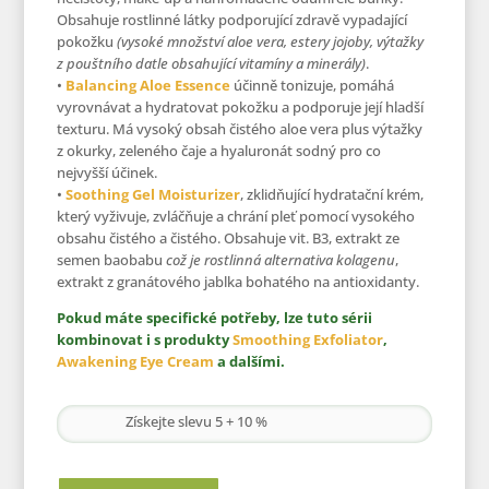
Obsahuje rostlinné látky podporující zdravě vypadající
pokožku
(vysoké množství aloe vera, estery jojoby, výtažky
z pouštního datle obsahující vitamíny a minerály)
.
•
Balancing Aloe Essence
účinně tonizuje, pomáhá
vyrovnávat a hydratovat pokožku a podporuje její hladší
texturu. Má vysoký obsah čistého aloe vera plus výtažky
z okurky, zeleného čaje a hyaluronát sodný pro co
nejvyšší účinek.
•
Soothing Gel Moisturizer
, zklidňující hydratační krém,
který vyživuje, zvláčňuje a chrání pleť pomocí vysokého
obsahu čistého a čistého. Obsahuje vit. B3, extrakt ze
semen baobabu
což je rostlinná alternativa kolagenu
,
extrakt z granátového jablka bohatého na antioxidanty.
Pokud máte specifické potřeby, lze tuto sérii
kombinovat i s produkty
Smoothing Exfoliator
,
Awakening Eye Cream
a dalšími.
Získejte slevu 5 + 10 %