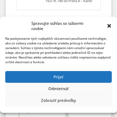
192/79, 186 00 Praha 8 – Karlín
Další skvělé produkty
Spravujte súhlas so súbormi
cookie
Na poskytovanie tých najlepších skúseností používame technológie,
DX4™ Body
Aloe Vera Gel
ako sú súbory cookie na ukladanie a/alebo prístup k informáciám o
Balancing
zariadení. Súhlas s týmito technológiami nám umožní spracovávať
údaje, ako je správanie pri prehliadaní alebo jedinečné ID na tejto
System
stránke. Nesúhlas alebo odvolanie súhlasu môže nepriaznivo ovplyvniť
určité vlastnosti a funkcie.
Prijať
Aloe Vera Gel je 99,7%
Odmietnúť
čisté aloe s vitamínem C
Čtyřdenní program,
zpracovaný asepticky…
Zobraziť predvoľby
821,46 Kč
který Vám pomůže
zajistit rovnováhu a