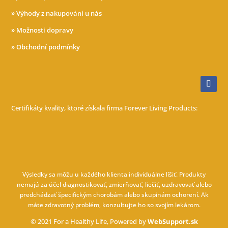
»
Výhody z nakupování u nás
»
Možnosti dopravy
»
Obchodní podmínky
Certifikáty kvality, ktoré získala firma Forever Living Products:
Výsledky sa môžu u každého klienta individuálne líšiť. Produkty
nemajú za účel diagnostikovať, zmierňovať, liečiť, uzdravovať alebo
predchádzať špecifickým chorobám alebo skupinám ochorení. Ak
máte zdravotný problém, konzultujte ho so svojím lekárom.
© 2021 For a Healthy Life, Powered by
WebSupport.sk