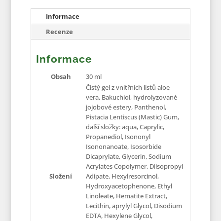
Informace
Recenze
Informace
Obsah
30 ml
Čistý gel z vnitřních listů aloe
vera, Bakuchiol, hydrolyzované
jojobové estery, Panthenol,
Pistacia Lentiscus (Mastic) Gum,
další složky: aqua, Caprylic,
Propanediol, Isononyl
Isononanoate, Isosorbide
Dicaprylate, Glycerin, Sodium
Acrylates Copolymer, Diisopropyl
Složení
Adipate, Hexylresorcinol,
Hydroxyacetophenone, Ethyl
Linoleate, Hematite Extract,
Lecithin, aprylyl Glycol, Disodium
EDTA, Hexylene Glycol,