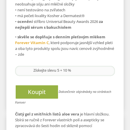
neobsahuje sóju ani mléčné složky
• není testováno na zvířatech
• má pečeti kvality Kosher a Dermatest®
•
ocenění
stříbro Universal Beauty Awards 2026
za
nejlepší sérum s bakuchiolem
•
skvěle se doplňuje s denním pleťovým mlékem
Forever Vitamin C
, které podporuje jasnější vzhled pleti
a oba tyto produkty spolu jsou navíc cenově zvýhodněné
– zde
Získejte slevu 5 + 10 %
Koupit
Čistý gel z vnitřních listů aloe vera
je hlavní složkou.
Sbírá se ručně z Forever vlastních polí a asepticky se
zpracovává do šesti hodin od sklizně pomocí