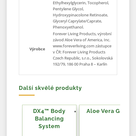
Ethylhexylglycerin, Tocopherol,
Pentylene Glycol,
Hydroxypinacolone Retinoate,
Glyceryl Caprylate/Caprate,
Phenoxyethanol.
Forever Living Products, výrobní
závod Aloe Vera of America, Inc.
www.foreverliving.com zástupce
Výrobce
v ČR: Forever Living Products
Czech Republic, s.r.o., Sokolovská
192/79, 186 00 Praha 8 – Karlín
Další skvělé produkty
DX4™ Body
Aloe Vera Gel
Balancing
System