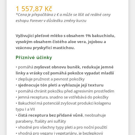
1 557,87 Kč
*Cena je přepočítána z € a může se lišit od reálné ceny
eshopu Forever v důsledku změny kurzu
Vyživující pleťové mléko s obsahem 1% bakuchiolu,
vysokým obsahem čistého aloe vera, jojobou a
vzácnou pryskyřicí mastichou.
Příznivé účinky
• pomáhá
zvyšovat obnovu buněk, redukuje jemné
linky a vrásky což pomáhá pokožce vypadat mladší
• zlepšuje pružnost a pevnost pokožky
•
sjednocuje tón pleti a vyhlazuje její texturu
• pomáhá chránit pokožku před agresivním prostředím
• jemná receptura, snadno se vstřebává do pokožky
• Bakuchiol má potenciál zvyšovat produkci kolagenu
typu I a VII
•
čistá receptura bez přidané vůně
, neobsahuje
parabeny, ftaláty ani sulfáty
• vhodné pro všechny typy pleti a pro noční použití
• vhodná pro vegany i vegetariány, je bezlepkový