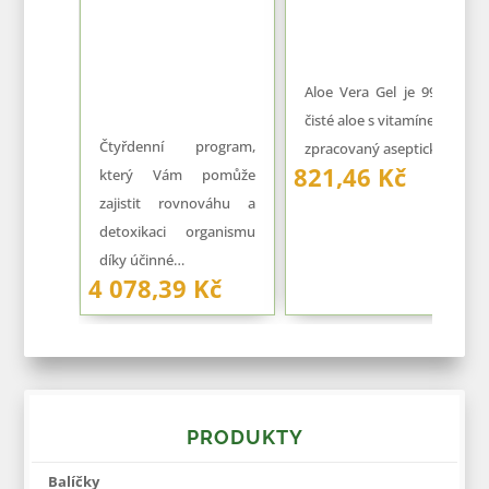
Aloe Vera Gel je 99,7%
čisté aloe s vitamínem C
Čtyřdenní program,
zpracovaný asepticky…
821,46 Kč
který Vám pomůže
zajistit rovnováhu a
detoxikaci organismu
díky účinné…
4 078,39 Kč
PRODUKTY
Balíčky