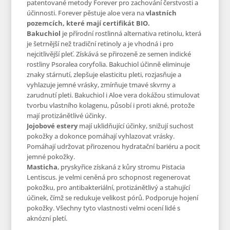
patentované metody Forever pro zachování čerstvosti a
účinnosti. Forever pěstuje aloe vera na
vlastních
pozemcích, které mají certifikát BIO.
Bakuchiol
je přírodní rostlinná alternativa retinolu, která
je šetrnější než tradiční retinoly a je vhodná i pro
nejcitlivější pleť. Získává se přirozeně ze semen indické
rostliny Psoralea coryfolia. Bakuchiol účinně eliminuje
znaky stárnutí, zlepšuje elasticitu pleti, rozjasňuje a
vyhlazuje jemné vrásky, zmírňuje tmavé skvrny a
zarudnutí pleti. Bakuchiol i Aloe vera dokážou stimulovat
tvorbu vlastního kolagenu, působí i proti akné, protože
mají protizánětlivé účinky.
Jojobové estery
mají uklidňující účinky, snižují suchost
pokožky a dokonce pomáhají vyhlazovat vrásky.
Pomáhají udržovat přirozenou hydratační bariéru a pocit
jemné pokožky.
Masticha
, pryskyřice získaná z kůry stromu Pistacia
Lentiscus. je velmi ceněná pro schopnost regenerovat
pokožku, pro antibakteriální, protizánětlivý a stahující
účinek, čímž se redukuje velikost pórů. Podporuje hojení
pokožky. Všechny tyto vlastnosti velmi ocení lidé s
aknózní pletí.