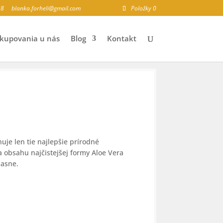
28
blanka.forheli@gmail.com
Položky 0
kupovania u nás
Blog
Kontakt
)
uje len tie najlepšie prírodné
 obsahu najčistejšej formy Aloe Vera
žasne.