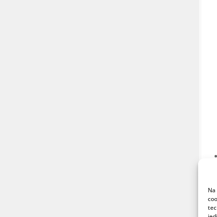
Na 
coo
tec
jed