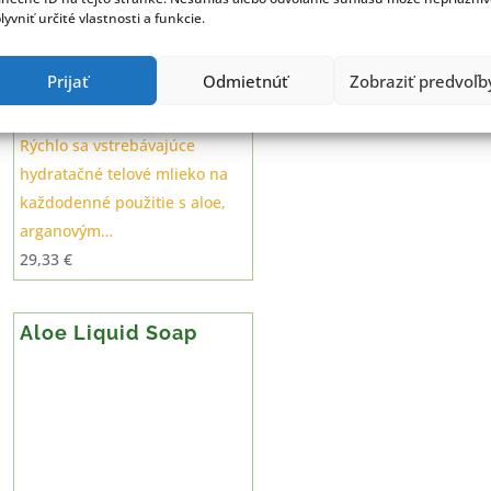
lyvniť určité vlastnosti a funkcie.
Prijať
Odmietnúť
Zobraziť predvoľb
Rýchlo sa vstrebávajúce
hydratačné telové mlieko na
každodenné použitie s aloe,
arganovým…
29,33
€
Aloe Liquid Soap