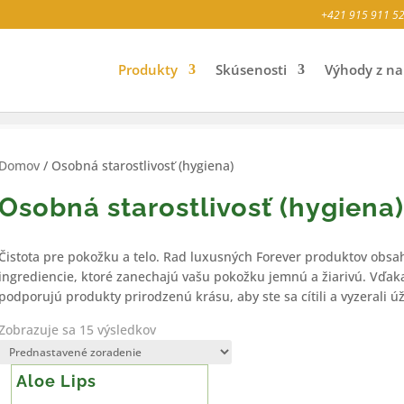
+421 915 911 5
Produkty
Skúsenosti
Výhody z na
Domov
/ Osobná starostlivosť (hygiena)
Osobná starostlivosť (hygiena
Čistota pre pokožku a telo. Rad luxusných Forever produktov obsah
ingrediencie, ktoré zanechajú vašu pokožku jemnú a žiarivú. Vďaka
podporujú produkty prirodzenú krásu, aby ste sa cítili a vyzerali ú
Zobrazuje sa 15 výsledkov
Aloe Lips