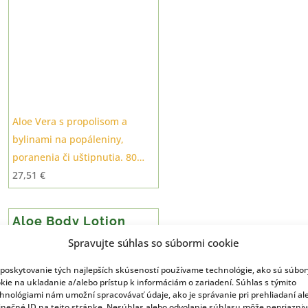
Aloe Vera s propolisom a
bylinami na popáleniny,
poranenia či uštipnutia. 80…
27,51
€
Aloe Body Lotion
Spravujte súhlas so súbormi cookie
poskytovanie tých najlepších skúseností používame technológie, ako sú súbor
kie na ukladanie a/alebo prístup k informáciám o zariadení. Súhlas s týmito
hnológiami nám umožní spracovávať údaje, ako je správanie pri prehliadaní al
inečné ID na tejto stránke. Nesúhlas alebo odvolanie súhlasu môže nepriazni