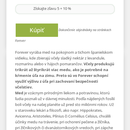
Získajte zľavu 5 + 10 %
Kúpiť
Forever vyrába med na pokojnom a tichom španielskom
vidieku, kde zbierajú včely sladký nektár z levandule,
rozmarínu alebo v hájoch pomarančov.
Včely produkujú
trikrát až štyrikrát viac medu, ako je potrebné na
kŕmenie úľa na zimu. Preto sú vo Forever schopní
využiť výživu z úľa pri zachovaní bezpečnosti
včelstiev.
Med
je vzácnym prírodným liekom a potravinou, ktorú
ľudia poznali už v dávnej minulosti. Podľa nájdených fosílií
boli včely na našej planéte už pred sto miliónmi rokov. Už
v staroveku lekári a filozofi, ako napr. Hippokrates,
Avicenna, Aristoteles, Plínius či Cornélius Celsius, chválili
účinky medu na trávenie, pri ochorení pečene a žlčníka,
pri žlčníkových či dvanástorníkových vredoch, pri zápche