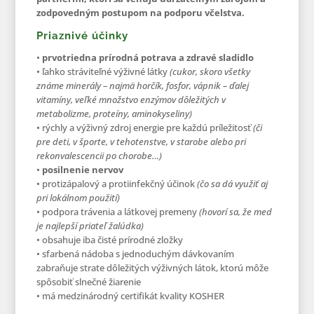
zodpovedným postupom na podporu včelstva.
Priaznivé účinky
•
prvotriedna prírodná potrava a zdravé sladidlo
• ľahko stráviteľné výživné látky
(cukor, skoro všetky
známe minerály – najmä horčík, fosfor, vápnik – ďalej
vitamíny, veľké množstvo enzýmov dôležitých v
metabolizme, proteíny, aminokyseliny)
• rýchly a výživný zdroj energie pre každú príležitosť
(či
pre deti, v športe, v tehotenstve, v starobe alebo pri
rekonvalescencii po chorobe…)
•
posilnenie nervov
• protizápalový a protiinfekčný účinok
(čo sa dá využiť aj
pri lokálnom použití)
• podpora trávenia a látkovej premeny
(hovorí sa, že med
je najlepší priateľ žalúdka)
• obsahuje iba čisté prírodné zložky
• sfarbená nádoba s jednoduchým dávkovaním
zabraňuje strate dôležitých výživných látok, ktorú môže
spôsobiť slnečné žiarenie
• má medzinárodný certifikát kvality KOSHER