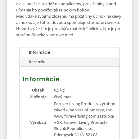
ale aj hnačke, taktiež na popáleniny, preležaniny a pod.
Rímania ho považovali za pokrm bohov.
Med vďaka svojmu zloženiu má pozitívny účinok na cievy
a možno aj z tohto dôvodu spomaľuje starnutie človeka.
Hovorí sa, že čím je pre dojča materské mlieko, tým je pre
starého človeka v potrave med.
Informácie
Recenzie
Informácie
Obsah
0,5 kg
Zloženie
čistý med
Forever Living Products, výrobný
závod Aloe Vera of America, Inc.
www.foreverliving.com zástupca
Výrobca
v SR: Forever Living Products
Slovak Republic, s.r.o.,
Priemyselná 1/A, 821 08