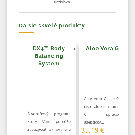
Bratislava
Ďalšie skvelé produkty
DX4™ Body
Aloe Vera Gel
Balancing
System
Aloe Vera Gel je 99,7%
čisté aloe s vitamínom
Štvordňový program,
C spracované
ktorý Vám pomôže
asepticky…
35,19
€
zabezpečiť rovnováhu a