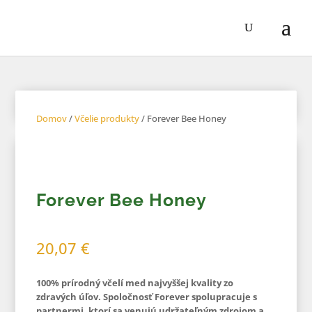
Domov
/
Včelie produkty
/ Forever Bee Honey
Forever Bee Honey
20,07
€
100% prírodný včelí med najvyššej kvality zo
zdravých úľov. Spoločnosť Forever spolupracuje s
partnermi, ktorí sa venujú udržateľným zdrojom a