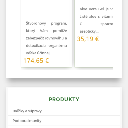
Aloe Vera Gel je 99,7%
čisté aloe s vitamínom
Štvordňový program,
C spracované
ktorý Vám pomôže
asepticky…
35,19
€
zabezpečiť rovnováhu a
detoxikáciu organizmu
vďaka účinnej…
174,65
€
PRODUKTY
Balíčky a súpravy
Podpora imunity