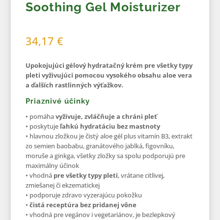
Soothing Gel Moisturizer
34,17
€
Upokojujúci gélový hydratačný krém pre všetky typy
pleti vyživujúci pomocou vysokého obsahu aloe vera
a ďalších rastlinných výťažkov.
Priaznivé účinky
• pomáha
vyživuje, zvláčňuje a chráni pleť
• poskytuje
ľahkú hydratáciu bez mastnoty
• hlavnou zložkou je čistý aloe gél plus vitamín B3, extrakt
zo semien baobabu, granátového jablká, figovníku,
moruše a ginkga, všetky zložky sa spolu podporujú pre
maximálny účinok
• vhodná
pre všetky typy pleti
, vrátane citlivej,
zmiešanej či ekzematickej
• podporuje zdravo vyzerajúcu pokožku
•
čistá receptúra bez pridanej vône
• vhodná pre vegánov i vegetariánov, je bezlepkový