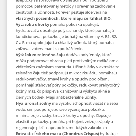
asepticky sa spracováva do šiestich hodín od zberu
pomocou patentovanej metódy Forever na zachovanie
čerstvosti a účinnosti. Forever pestuje aloe vera na
vlastných pozemkoch, ktoré majú certifikát BIO.
Výťažok z uhorky
pomáha pokožku upokojiť,
hydratovať a obsahuje polysacharidy, ktoré pomáhajú
kondicionovať pokožku. Je bohatý na vitamíny A, B1, B2,
C a E, má upokojujúci a chladivý účinok, ktorý pomáha
znižovať začervenanie a podráždenie.
Výťažok zo zeleného čaju
dodáva polyfenoly, ktoré
môžu podporovať obranu pleti proti voľným radikálom a
viditeľným známkam starnutia. Účinné látky v extrakte zo
zeleného čaju tiež podporujú mikrocirkuláciu, pomáhajú
redukovať vačky, tmavé kruhy a opuchy pod očami,
pomáhajú sťahovať póry pokožky, redukovať prebytočný
kožný maz, čo prispieva k znižovaniu výskytu akné a
čiernych bodiek. Majú antibakteriálne účinky.
Hyaluronát sodný
má vysokú schopnosť viazať na seba
vodu, čím podporuje zdravo vyzerajúcu pokožku,
minimalizuje vrásky, tmavé kruhy a opuchy. Zlepšuje
elasticitu pokožky, pomáha pri hojení, znižuje zápaly a
regeneruje pleť - napr. po kozmetických zákrokoch
Extrakt z Írskeho macu (Chondrus Crispus)
hydratuje