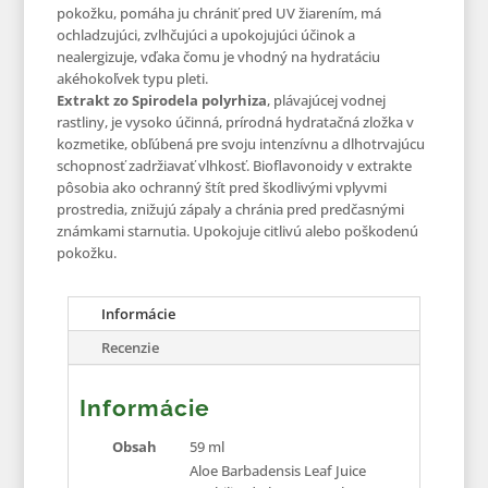
pokožku, pomáha ju chrániť pred UV žiarením, má
ochladzujúci, zvlhčujúci a upokojujúci účinok a
nealergizuje, vďaka čomu je vhodný na hydratáciu
akéhokoľvek typu pleti.
Extrakt zo Spirodela polyrhiza
, plávajúcej vodnej
rastliny, je vysoko účinná, prírodná hydratačná zložka v
kozmetike, obľúbená pre svoju intenzívnu a dlhotrvajúcu
schopnosť zadržiavať vlhkosť. Bioflavonoidy v extrakte
pôsobia ako ochranný štít pred škodlivými vplyvmi
prostredia, znižujú zápaly a chránia pred predčasnými
známkami starnutia. Upokojuje citlivú alebo poškodenú
pokožku.
Informácie
Recenzie
Informácie
Obsah
59 ml
Aloe Barbadensis Leaf Juice