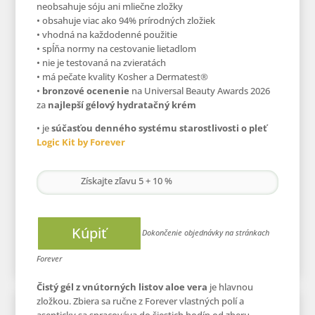
neobsahuje sóju ani mliečne zložky
• obsahuje viac ako 94% prírodných zložiek
• vhodná na každodenné použitie
• spĺňa normy na cestovanie lietadlom
• nie je testovaná na zvieratách
• má pečate kvality Kosher a Dermatest®
•
bronzové ocenenie
na Universal Beauty Awards 2026
za
najlepší gélový hydratačný krém
• je
súčasťou denného systému starostlivosti o pleť
Logic Kit by Forever
Získajte zľavu 5 + 10 %
Kúpiť
Čistý gél z vnútorných listov aloe vera
je hlavnou
zložkou. Zbiera sa ručne z Forever vlastných polí a