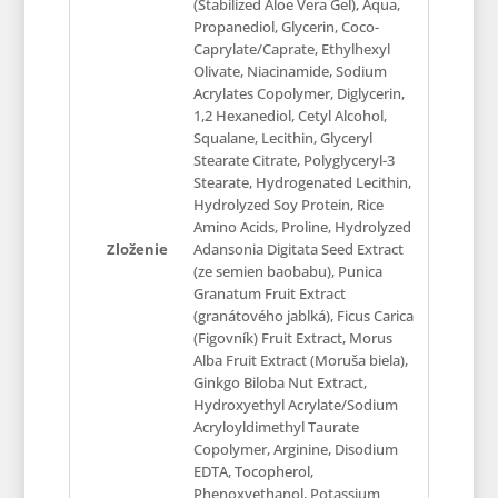
(Stabilized Aloe Vera Gel), Aqua,
Propanediol, Glycerin, Coco-
Caprylate/Caprate, Ethylhexyl
Olivate, Niacinamide, Sodium
Acrylates Copolymer, Diglycerin,
1,2 Hexanediol, Cetyl Alcohol,
Squalane, Lecithin, Glyceryl
Stearate Citrate, Polyglyceryl-3
Stearate, Hydrogenated Lecithin,
Hydrolyzed Soy Protein, Rice
Amino Acids, Proline, Hydrolyzed
Zloženie
Adansonia Digitata Seed Extract
(ze semien baobabu), Punica
Granatum Fruit Extract
(granátového jablká), Ficus Carica
(Figovník) Fruit Extract, Morus
Alba Fruit Extract (Moruša biela),
Ginkgo Biloba Nut Extract,
Hydroxyethyl Acrylate/Sodium
Acryloyldimethyl Taurate
Copolymer, Arginine, Disodium
EDTA, Tocopherol,
Phenoxyethanol, Potassium